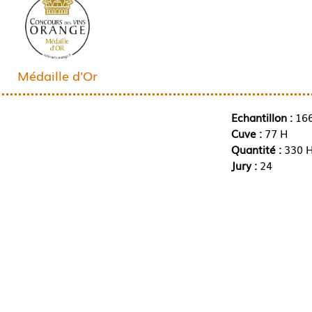
Médaille d'Or
Echantillon :
16
Cuve :
77 H
Quantité :
330 H
Jury :
24