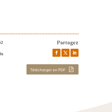
Partagez
62
ls
Télécharger en PDF