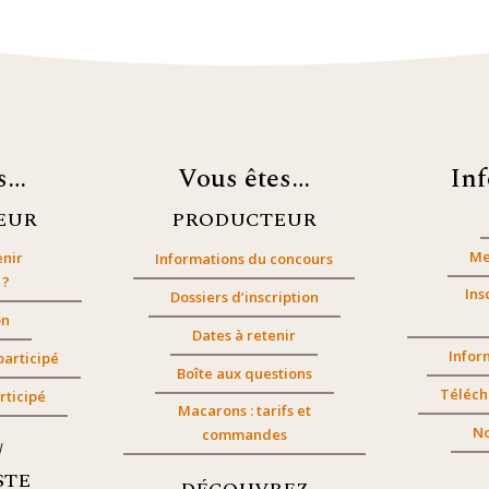
es…
Vous êtes…
In
EUR
PRODUCTEUR
Me
nir
Informations du concours
 ?
Ins
Dossiers d’inscription
on
Dates à retenir
Infor
participé
Boîte aux questions
Téléch
rticipé
Macarons : tarifs et
No
commandes
/
STE