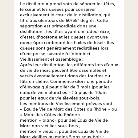
Le distillateur prend soin de séparer les têtes,
le cœur et les queues pour conserver
exclusivement le cœur de la distillation, qui
titre aux alentours de 60/65° degrés. Cette
séparation est primordiale dans une
distillation : les têtes ayant une odeur âcre,
d’ester, d’acétone et les queues ayant une
odeur âpre contenant les huiles de fusels (les
queues sont généralement redistillées lors
d’une passe suivante à l’alambic).
Vieillissement et assemblage :
Après leur distillation, les différents lots d’eaux
de vie de marc peuvent être assemblés et
versés éventuellement dans des foudres ou
fûts en chêne. Commence alors une période
d’élevage qui peut aller de 3 mois (pour les
eaux de vie « blanches » ) à plus de 10ans
pour les eaux de vie élevées sous-bois.
Les mentions de Vieillissement prévues sont :
« Eau de Vie de Marc des Côtes du Rhône » ou
« Marc des Côtes du Rhône » :
mention « blanc» pour des Eaux de Vie de
Marc non vieillies sous-bois ;
mention « vieux », pour des Eaux de Vie de
Marc vieillies au moins 5 ans sous-bois ;