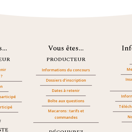
es…
Vous êtes…
In
EUR
PRODUCTEUR
Me
nir
Informations du concours
 ?
Ins
Dossiers d’inscription
on
Dates à retenir
Infor
participé
Boîte aux questions
Téléch
rticipé
Macarons : tarifs et
No
commandes
/
STE