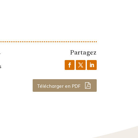
Partagez
1
s
Télécharger en PDF