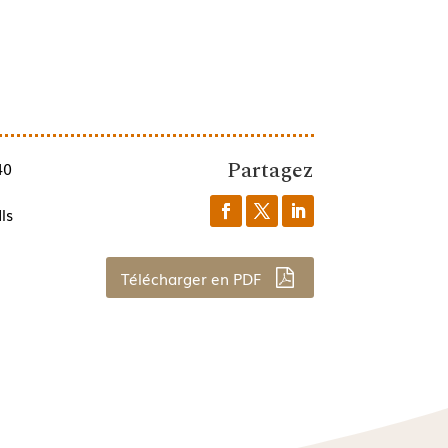
Partagez
40
ls
Télécharger en PDF