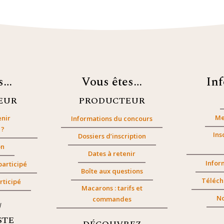
es…
Vous êtes…
In
EUR
PRODUCTEUR
Me
nir
Informations du concours
 ?
Ins
Dossiers d’inscription
on
Dates à retenir
Infor
participé
Boîte aux questions
Téléch
rticipé
Macarons : tarifs et
No
commandes
/
STE