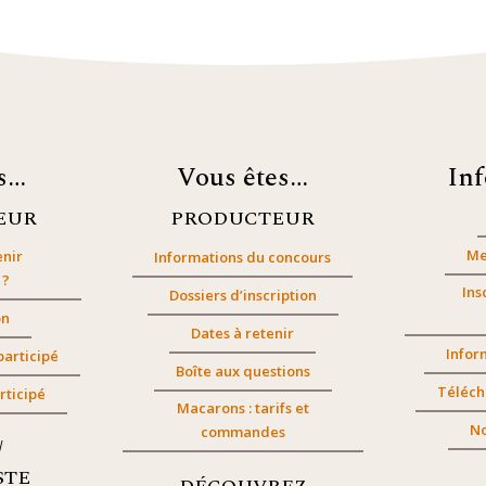
es…
Vous êtes…
In
EUR
PRODUCTEUR
Me
nir
Informations du concours
 ?
Ins
Dossiers d’inscription
on
Dates à retenir
Infor
participé
Boîte aux questions
Téléch
rticipé
Macarons : tarifs et
No
commandes
/
STE