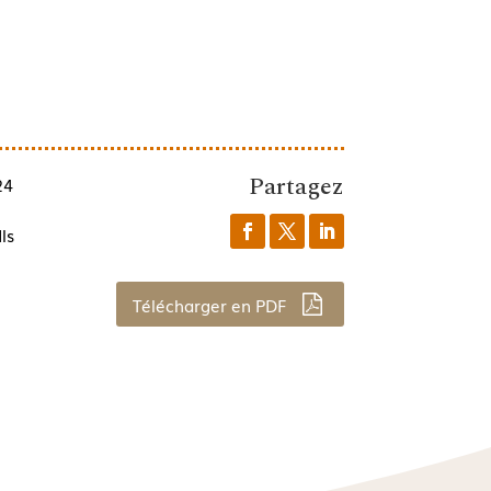
Partagez
24
ls
Télécharger en PDF