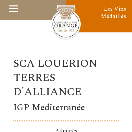
Les Vins
Médaillés
SCA LOUERION
TERRES
D'ALLIANCE
IGP Mediterranée
Palmarès