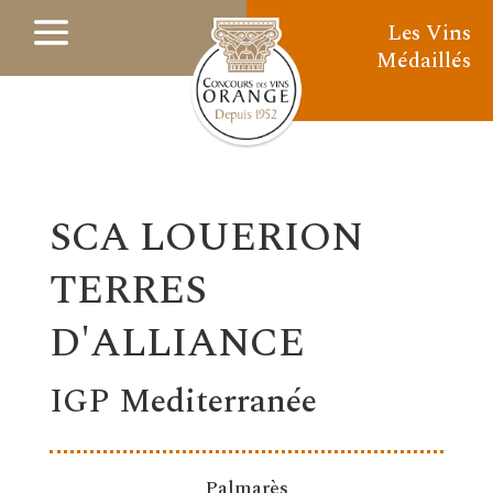
Les Vins
Médaillés
SCA LOUERION
TERRES
D'ALLIANCE
IGP Mediterranée
Palmarès