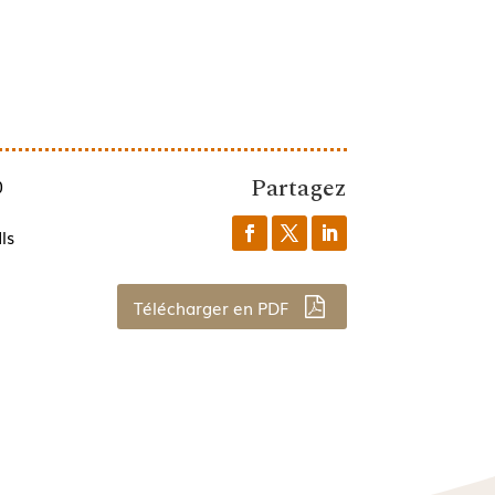
Partagez
0
ls
Télécharger en PDF