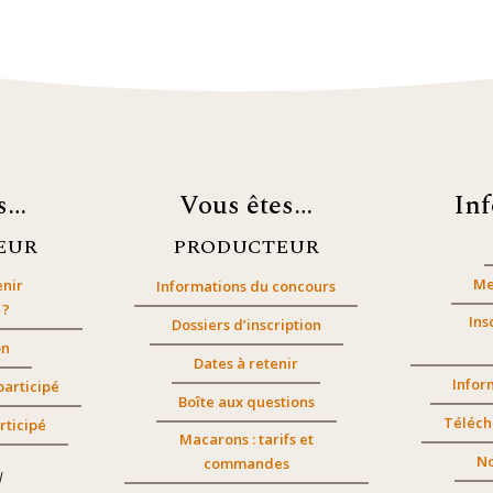
es…
Vous êtes…
In
EUR
PRODUCTEUR
Me
nir
Informations du concours
 ?
Ins
Dossiers d’inscription
on
Dates à retenir
Infor
participé
Boîte aux questions
Téléch
rticipé
Macarons : tarifs et
No
commandes
/