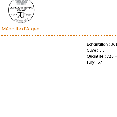
Médaille d'Argent
Echantillon :
36
Cuve :
L 3
Quantité :
720 H
Jury :
67