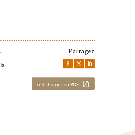
Partagez
1
ls
Télécharger en PDF