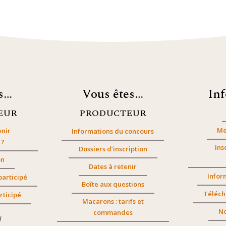
es…
Vous êtes…
In
EUR
PRODUCTEUR
Me
nir
Informations du concours
 ?
Ins
Dossiers d’inscription
on
Dates à retenir
Infor
participé
Boîte aux questions
Téléch
rticipé
Macarons : tarifs et
No
commandes
/