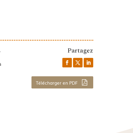
Partagez
1
s
Télécharger en PDF