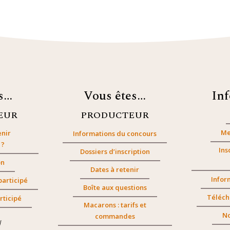
es…
Vous êtes…
In
EUR
PRODUCTEUR
Me
nir
Informations du concours
 ?
Ins
Dossiers d’inscription
on
Dates à retenir
Infor
participé
Boîte aux questions
Téléch
rticipé
Macarons : tarifs et
No
commandes
/