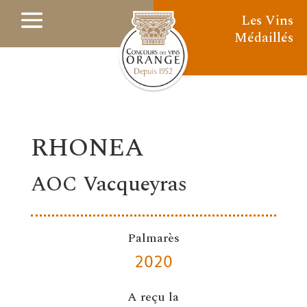
Les Vins
Médaillés
RHONEA
AOC Vacqueyras
Palmarès
2020
A reçu la