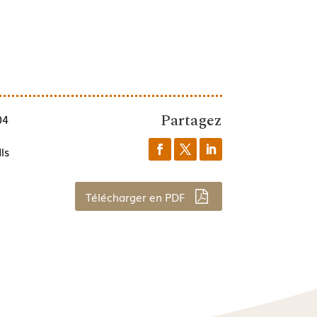
Partagez
04
ls
Télécharger en PDF