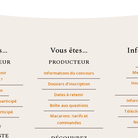
es…
Vous êtes…
In
EUR
PRODUCTEUR
Me
nir
Informations du concours
 ?
Ins
Dossiers d’inscription
on
Dates à retenir
Infor
participé
Boîte aux questions
Téléch
rticipé
Macarons : tarifs et
No
commandes
/
STE