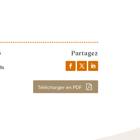
Partagez
5
ls
Télécharger en PDF