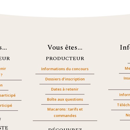
es…
Vous êtes…
In
EUR
PRODUCTEUR
Me
nir
Informations du concours
 ?
Ins
Dossiers d’inscription
on
Dates à retenir
Infor
participé
Boîte aux questions
Téléch
rticipé
Macarons : tarifs et
No
commandes
/
STE