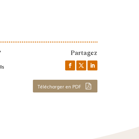
Partagez
7
ls
Télécharger en PDF