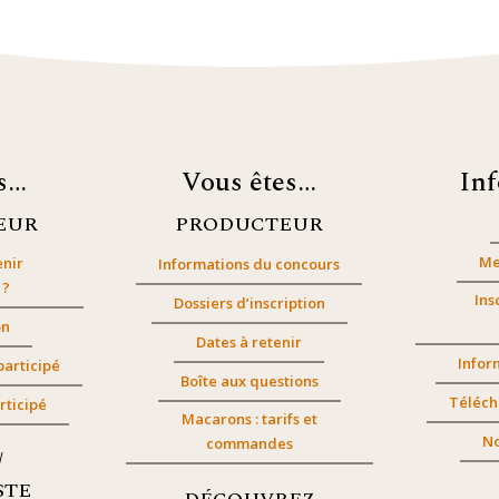
es…
Vous êtes…
In
EUR
PRODUCTEUR
Me
nir
Informations du concours
 ?
Ins
Dossiers d’inscription
on
Dates à retenir
Infor
participé
Boîte aux questions
Téléch
rticipé
Macarons : tarifs et
No
commandes
/
STE