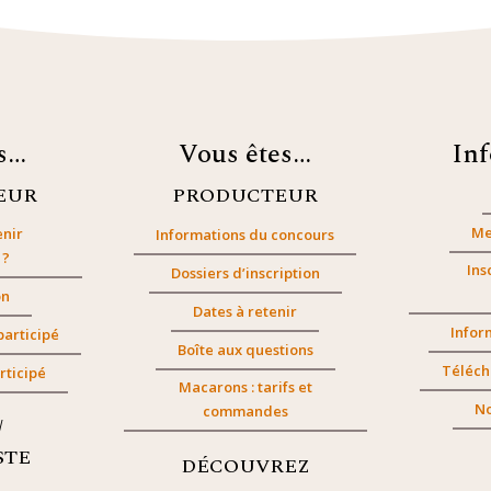
es…
Vous êtes…
In
EUR
PRODUCTEUR
Me
nir
Informations du concours
 ?
Ins
Dossiers d’inscription
on
Dates à retenir
Infor
participé
Boîte aux questions
Téléch
rticipé
Macarons : tarifs et
No
commandes
/
STE
DÉCOUVREZ