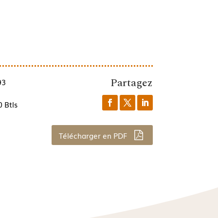
Partagez
93
 Btls
Télécharger en PDF