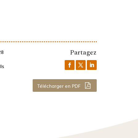
Partagez
28
ls
Télécharger en PDF