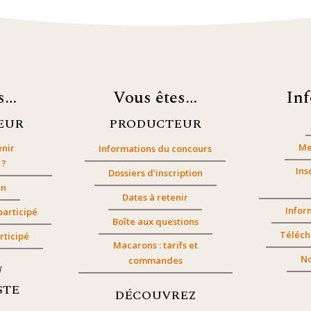
es…
Vous êtes…
In
EUR
PRODUCTEUR
Me
nir
Informations du concours
 ?
Ins
Dossiers d’inscription
on
Dates à retenir
Infor
participé
Boîte aux questions
Téléch
rticipé
Macarons : tarifs et
No
commandes
/
STE
DÉCOUVREZ