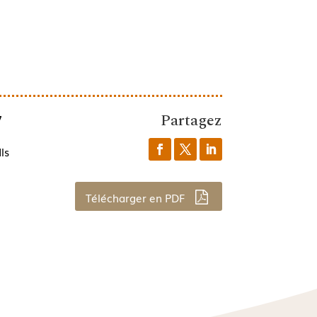
Partagez
7
ls
Télécharger en PDF