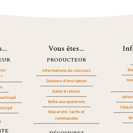
es…
Vous êtes…
In
EUR
PRODUCTEUR
Me
nir
Informations du concours
 ?
Ins
Dossiers d’inscription
on
Dates à retenir
Infor
participé
Boîte aux questions
Téléch
rticipé
Macarons : tarifs et
No
commandes
/
STE