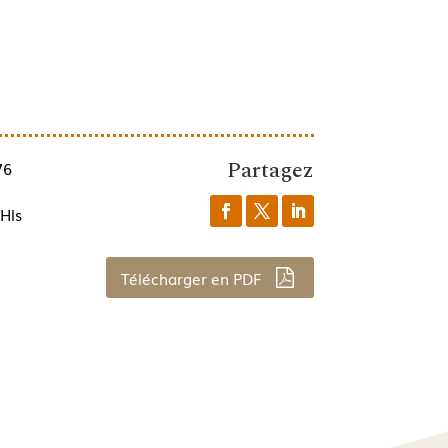
Partagez
76
Hls
Télécharger en PDF