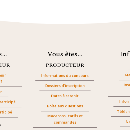
es…
Vous êtes…
In
EUR
PRODUCTEUR
Me
nir
Informations du concours
 ?
Ins
Dossiers d’inscription
on
Dates à retenir
Infor
participé
Boîte aux questions
Téléch
rticipé
Macarons : tarifs et
No
commandes
/