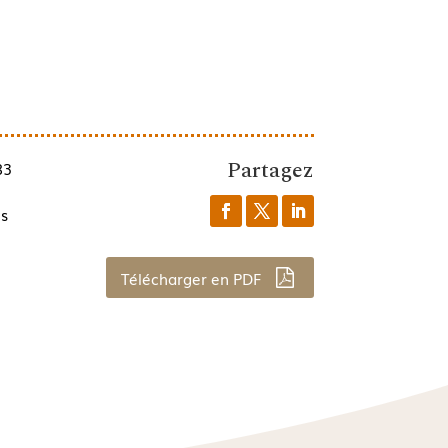
Partagez
83
ls
Télécharger en PDF