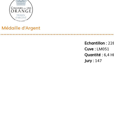
Médaille d'Argent
Echantillon :
22
Cuve :
LM051
Quantité :
6,4 H
Jury :
147