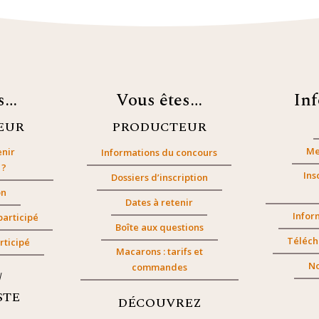
es…
Vous êtes…
In
EUR
PRODUCTEUR
Me
nir
Informations du concours
 ?
Ins
Dossiers d’inscription
on
Dates à retenir
Infor
participé
Boîte aux questions
Téléch
rticipé
Macarons : tarifs et
No
commandes
/
STE
DÉCOUVREZ