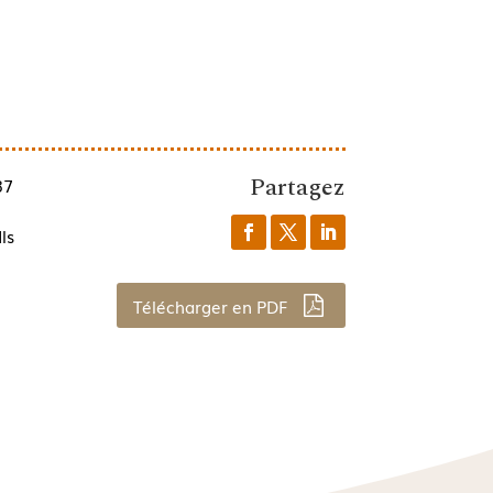
Partagez
37
ls
Télécharger en PDF