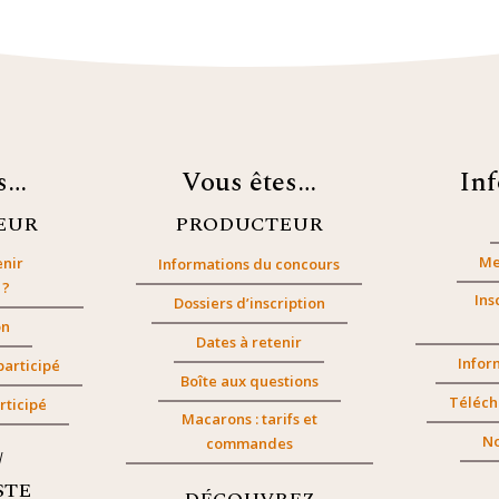
es…
Vous êtes…
In
EUR
PRODUCTEUR
Me
nir
Informations du concours
 ?
Ins
Dossiers d’inscription
on
Dates à retenir
Infor
participé
Boîte aux questions
Téléch
rticipé
Macarons : tarifs et
No
commandes
/
STE