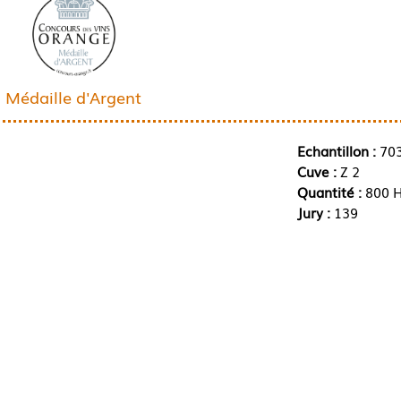
Médaille d'Argent
Echantillon :
70
Cuve :
Z 2
Quantité :
800 H
Jury :
139