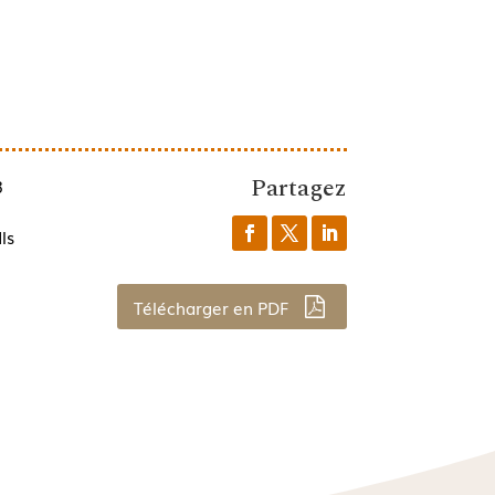
Partagez
3
ls
Télécharger en PDF