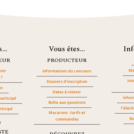
es…
Vous êtes…
In
EUR
PRODUCTEUR
Me
nir
Informations du concours
 ?
Ins
Dossiers d’inscription
on
Dates à retenir
Infor
participé
Boîte aux questions
Téléch
rticipé
Macarons : tarifs et
No
commandes
/
STE