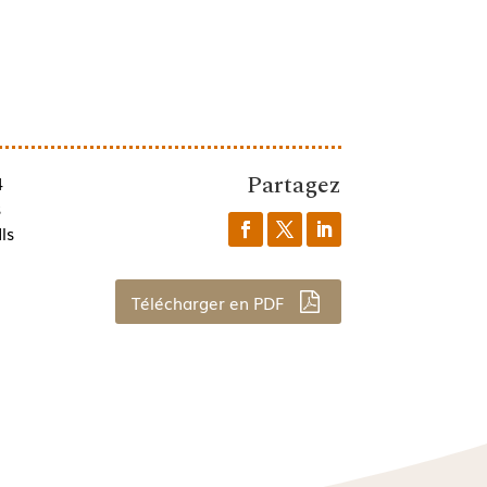
Partagez
4
s
ls
Télécharger en PDF