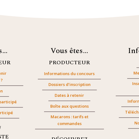
es…
Vous êtes…
In
EUR
PRODUCTEUR
Me
nir
Informations du concours
 ?
Ins
Dossiers d’inscription
on
Dates à retenir
Infor
participé
Boîte aux questions
Téléch
rticipé
Macarons : tarifs et
No
commandes
/
STE