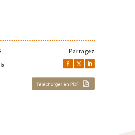
Partagez
5
ls
Télécharger en PDF