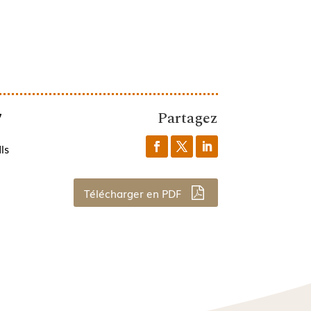
Partagez
7
ls
Télécharger en PDF