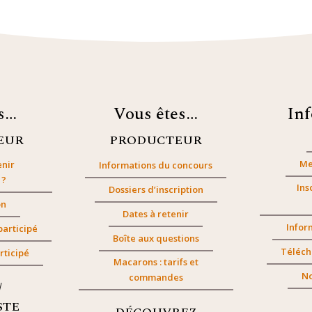
es…
Vous êtes…
In
EUR
PRODUCTEUR
Me
nir
Informations du concours
 ?
Ins
Dossiers d’inscription
on
Dates à retenir
Infor
participé
Boîte aux questions
Téléch
rticipé
Macarons : tarifs et
No
commandes
/
STE