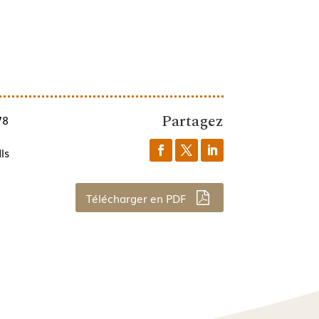
Partagez
78
ls
Télécharger en PDF