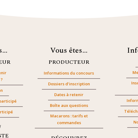
es…
Vous êtes…
In
EUR
PRODUCTEUR
Me
nir
Informations du concours
 ?
Ins
Dossiers d’inscription
on
Dates à retenir
Infor
participé
Boîte aux questions
Téléch
rticipé
Macarons : tarifs et
No
commandes
/
STE