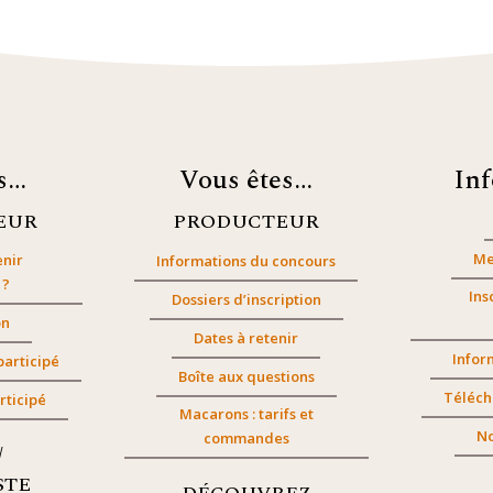
es…
Vous êtes…
In
EUR
PRODUCTEUR
Me
nir
Informations du concours
 ?
Ins
Dossiers d’inscription
on
Dates à retenir
Infor
participé
Boîte aux questions
Téléch
rticipé
Macarons : tarifs et
No
commandes
/
STE