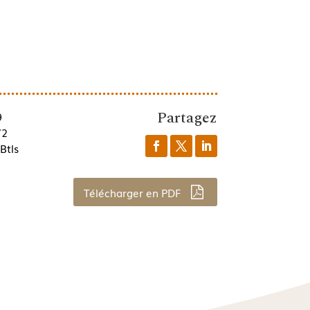
Partagez
9
/2
Btls
Télécharger en PDF