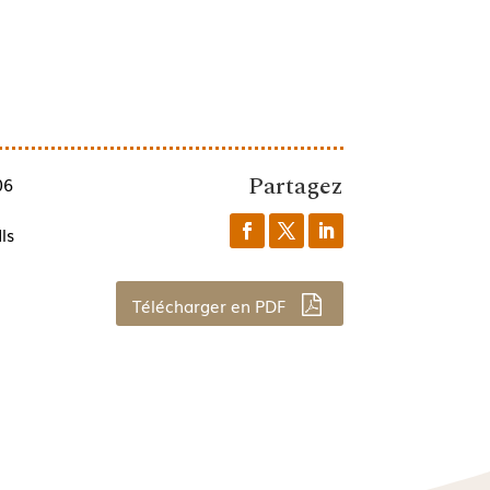
Partagez
06
ls
Télécharger en PDF