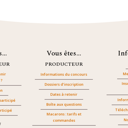
es…
Vous êtes…
In
EUR
PRODUCTEUR
Me
nir
Informations du concours
 ?
Ins
Dossiers d’inscription
on
Dates à retenir
Infor
participé
Boîte aux questions
Téléch
rticipé
Macarons : tarifs et
No
commandes
/