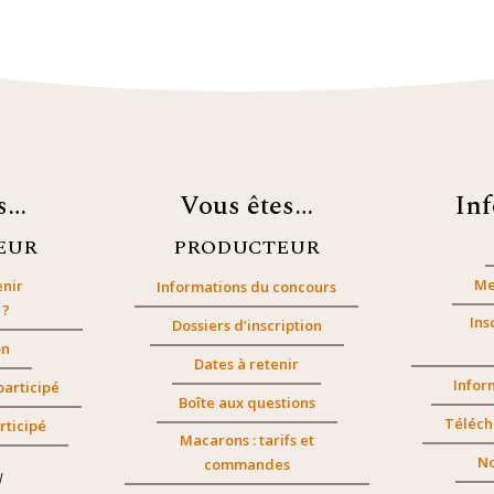
es…
Vous êtes…
In
EUR
PRODUCTEUR
Me
nir
Informations du concours
 ?
Ins
Dossiers d’inscription
on
Dates à retenir
Infor
participé
Boîte aux questions
Téléch
rticipé
Macarons : tarifs et
No
commandes
/