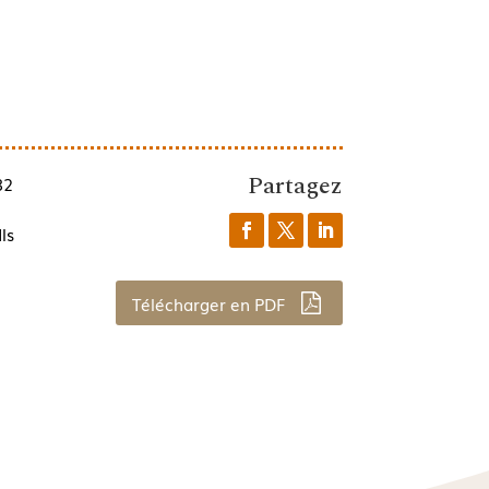
Partagez
82
ls
Télécharger en PDF