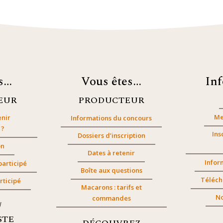
es…
Vous êtes…
In
EUR
PRODUCTEUR
Me
nir
Informations du concours
 ?
Ins
Dossiers d’inscription
on
Dates à retenir
Infor
participé
Boîte aux questions
Téléch
rticipé
Macarons : tarifs et
No
commandes
/
STE