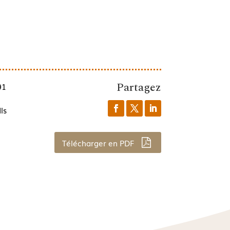
Partagez
91
ls
Télécharger en PDF