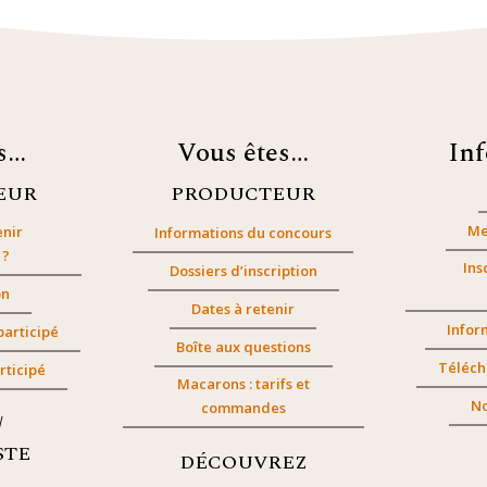
es…
Vous êtes…
In
EUR
PRODUCTEUR
Me
nir
Informations du concours
 ?
Ins
Dossiers d’inscription
on
Dates à retenir
Infor
participé
Boîte aux questions
Téléch
rticipé
Macarons : tarifs et
No
commandes
/
STE
DÉCOUVREZ