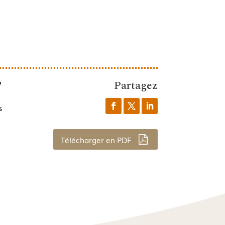
Partagez
7
s
Télécharger en PDF