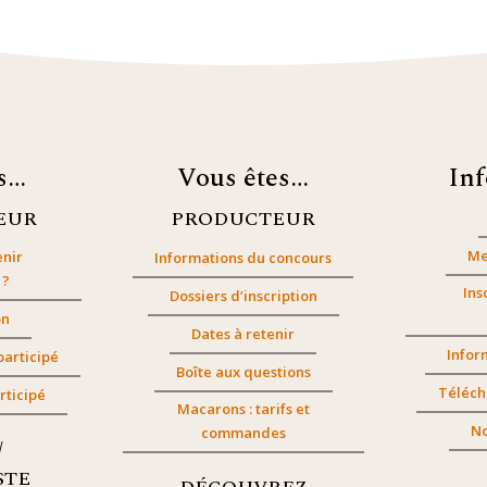
es…
Vous êtes…
In
EUR
PRODUCTEUR
Me
nir
Informations du concours
 ?
Ins
Dossiers d’inscription
on
Dates à retenir
Infor
participé
Boîte aux questions
Téléch
rticipé
Macarons : tarifs et
No
commandes
/
STE