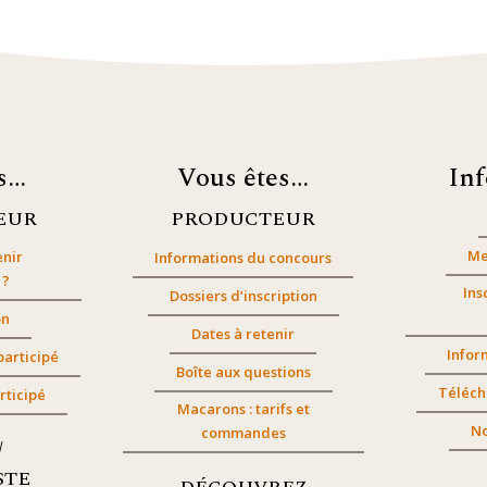
es…
Vous êtes…
In
EUR
PRODUCTEUR
Me
nir
Informations du concours
 ?
Ins
Dossiers d’inscription
on
Dates à retenir
Infor
participé
Boîte aux questions
Téléch
rticipé
Macarons : tarifs et
No
commandes
/
STE