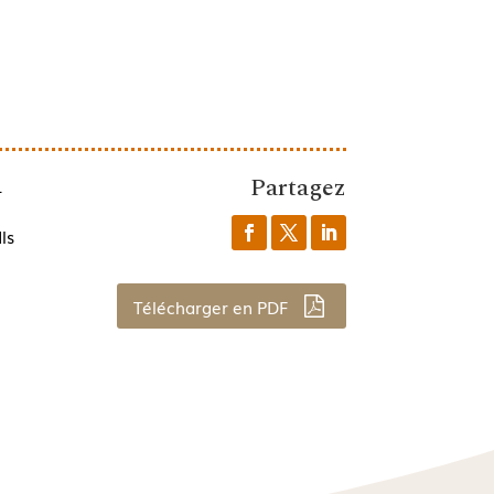
Partagez
1
ls
Télécharger en PDF