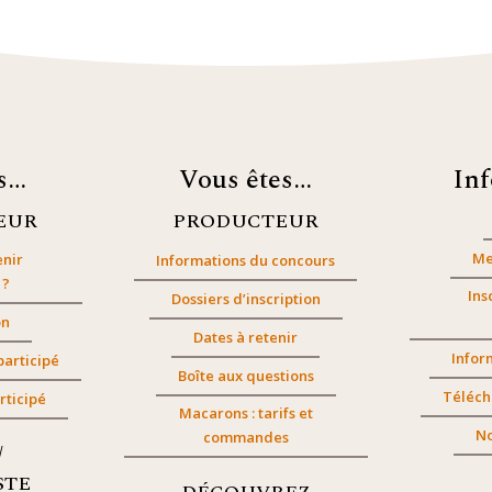
es…
Vous êtes…
In
EUR
PRODUCTEUR
Me
nir
Informations du concours
 ?
Ins
Dossiers d’inscription
on
Dates à retenir
Infor
participé
Boîte aux questions
Téléch
rticipé
Macarons : tarifs et
No
commandes
/
STE