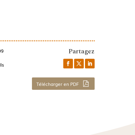
Partagez
99
ls
Télécharger en PDF