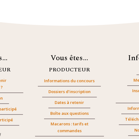
es…
Vous êtes…
In
EUR
PRODUCTEUR
Me
nir
Informations du concours
 ?
Ins
Dossiers d’inscription
on
Dates à retenir
Infor
participé
Boîte aux questions
Téléch
rticipé
Macarons : tarifs et
No
commandes
/