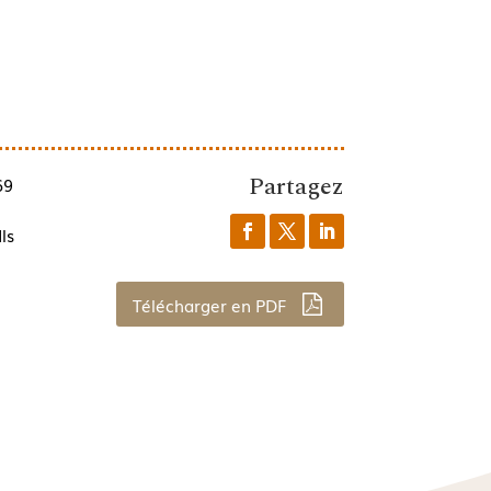
Partagez
69
ls
Télécharger en PDF