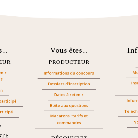
es…
Vous êtes…
In
EUR
PRODUCTEUR
Me
nir
Informations du concours
 ?
Ins
Dossiers d’inscription
on
Dates à retenir
Infor
participé
Boîte aux questions
Téléch
rticipé
Macarons : tarifs et
No
commandes
/
STE