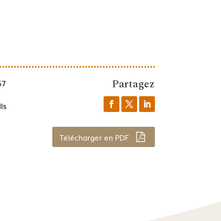
Partagez
57
ls
Télécharger en PDF