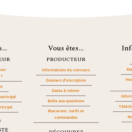
es…
Vous êtes…
In
EUR
PRODUCTEUR
Me
nir
Informations du concours
 ?
Ins
Dossiers d’inscription
on
Dates à retenir
Infor
participé
Boîte aux questions
Téléch
rticipé
Macarons : tarifs et
No
commandes
/
STE