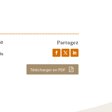
Partagez
50
ls
Télécharger en PDF