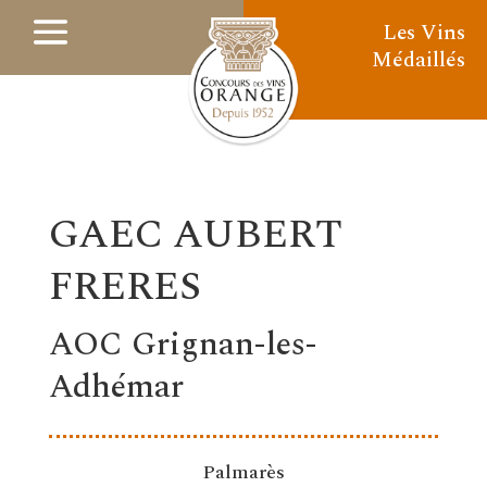
Les Vins
Médaillés
GAEC AUBERT
FRERES
AOC Grignan-les-
Adhémar
Palmarès