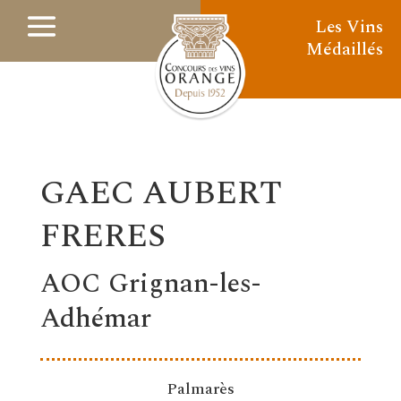
Les Vins
Médaillés
GAEC AUBERT
FRERES
AOC Grignan-les-
Adhémar
Palmarès