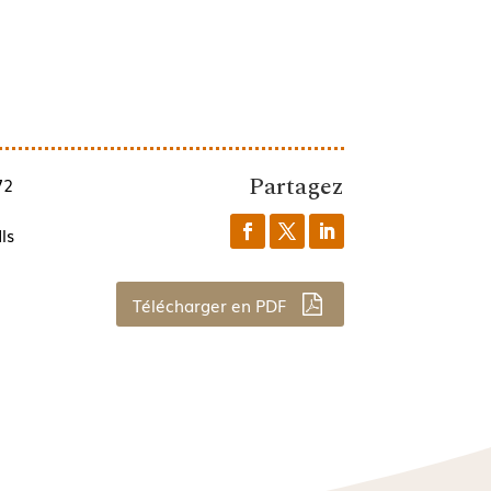
Partagez
72
ls
Télécharger en PDF