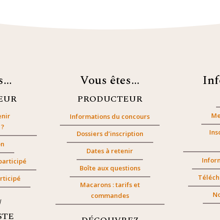
es…
Vous êtes…
In
EUR
PRODUCTEUR
Me
nir
Informations du concours
 ?
Ins
Dossiers d’inscription
on
Dates à retenir
Infor
participé
Boîte aux questions
Téléch
rticipé
Macarons : tarifs et
No
commandes
/
STE