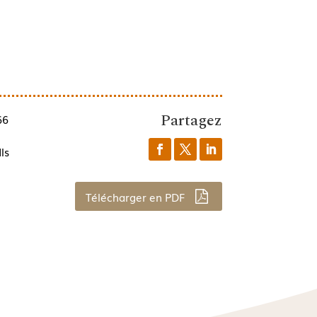
Partagez
66
ls
Télécharger en PDF