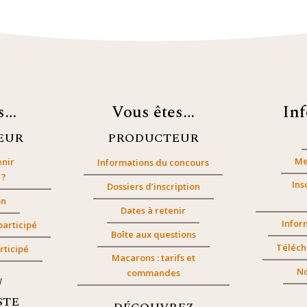
es…
Vous êtes…
In
EUR
PRODUCTEUR
Me
nir
Informations du concours
 ?
Ins
Dossiers d’inscription
on
Dates à retenir
Infor
participé
Boîte aux questions
Téléch
rticipé
Macarons : tarifs et
No
commandes
/
STE