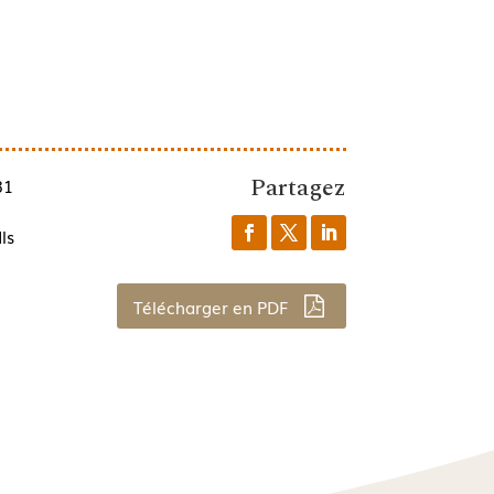
Partagez
31
ls
Télécharger en PDF