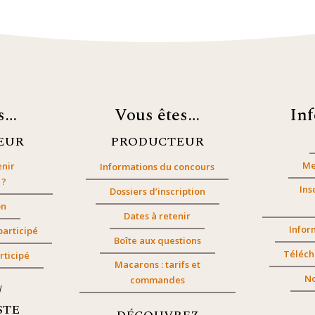
es…
Vous êtes…
In
EUR
PRODUCTEUR
Me
nir
Informations du concours
 ?
Ins
Dossiers d’inscription
on
Dates à retenir
Infor
participé
Boîte aux questions
Téléch
rticipé
Macarons : tarifs et
No
commandes
/
STE