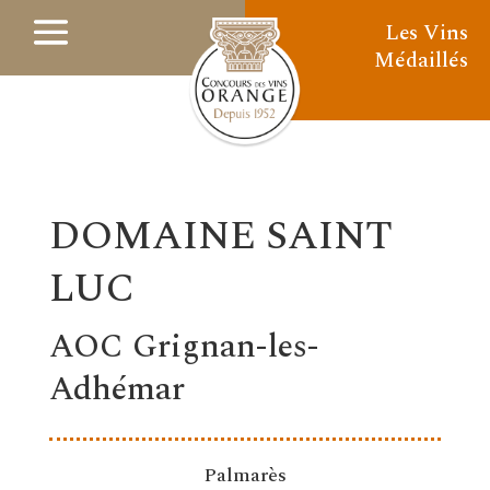
Les Vins
Médaillés
DOMAINE SAINT
LUC
AOC Grignan-les-
Adhémar
Palmarès