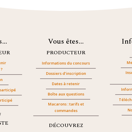
es…
Vous êtes…
In
EUR
PRODUCTEUR
Me
nir
Informations du concours
 ?
Ins
Dossiers d’inscription
on
Dates à retenir
Infor
participé
Boîte aux questions
Téléch
rticipé
Macarons : tarifs et
No
commandes
/
STE
DÉCOUVREZ