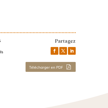
Partagez
5
ls
Télécharger en PDF