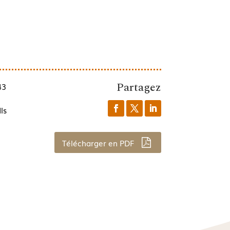
Partagez
43
ls
Télécharger en PDF