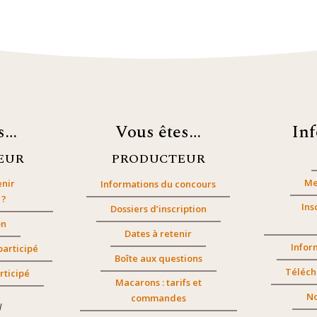
es…
Vous êtes…
In
EUR
PRODUCTEUR
Me
nir
Informations du concours
 ?
Ins
Dossiers d’inscription
on
Dates à retenir
Infor
participé
Boîte aux questions
Téléch
rticipé
Macarons : tarifs et
No
commandes
/