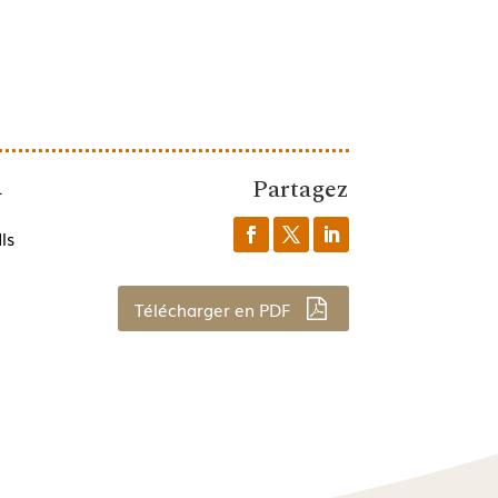
Partagez
1
ls
Télécharger en PDF