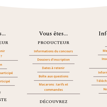
es…
Vous êtes…
In
EUR
PRODUCTEUR
Me
nir
Informations du concours
 ?
Ins
Dossiers d’inscription
on
Dates à retenir
Infor
participé
Boîte aux questions
Téléch
rticipé
Macarons : tarifs et
No
commandes
/
STE
DÉCOUVREZ