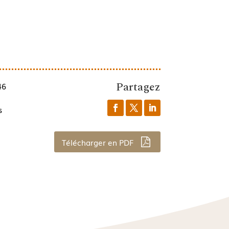
Partagez
46
s
Télécharger en PDF