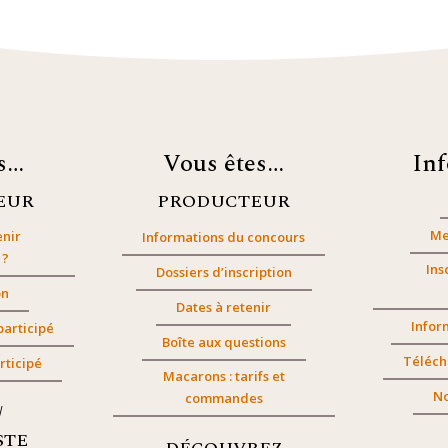
es…
Vous êtes…
In
EUR
PRODUCTEUR
Me
nir
Informations du concours
 ?
Ins
Dossiers d’inscription
on
Dates à retenir
Infor
participé
Boîte aux questions
Téléch
rticipé
Macarons : tarifs et
No
commandes
/
STE