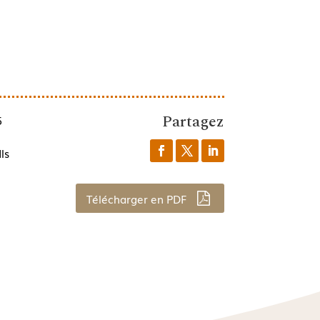
Partagez
5
ls
Télécharger en PDF