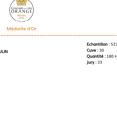
Médaille d'Or
Echantillon :
53
Cuve :
30
ULIN
Quantité :
180 H
Jury :
33