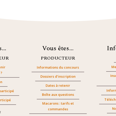
es…
Vous êtes…
In
EUR
PRODUCTEUR
Me
nir
Informations du concours
 ?
Ins
Dossiers d’inscription
on
Dates à retenir
Infor
participé
Boîte aux questions
Téléch
rticipé
Macarons : tarifs et
No
commandes
/