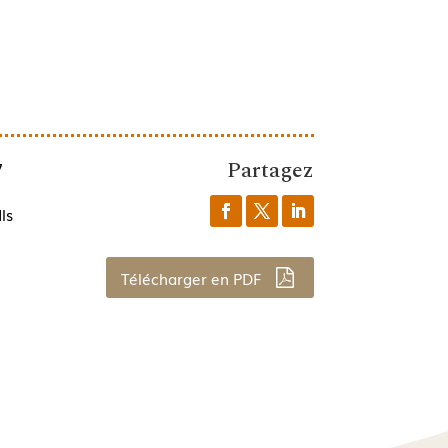
Partagez
7
ls
Télécharger en PDF