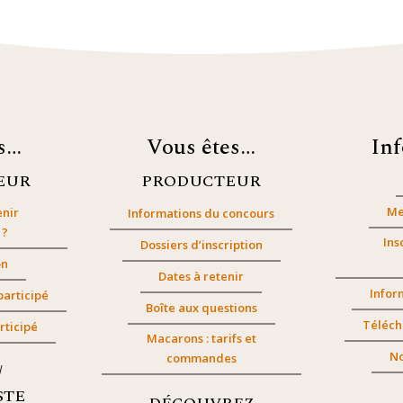
es…
Vous êtes…
In
EUR
PRODUCTEUR
Me
nir
Informations du concours
 ?
Ins
Dossiers d’inscription
on
Dates à retenir
Infor
participé
Boîte aux questions
Téléch
rticipé
Macarons : tarifs et
No
commandes
/
STE