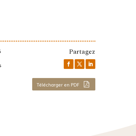
Partagez
5
s
Télécharger en PDF