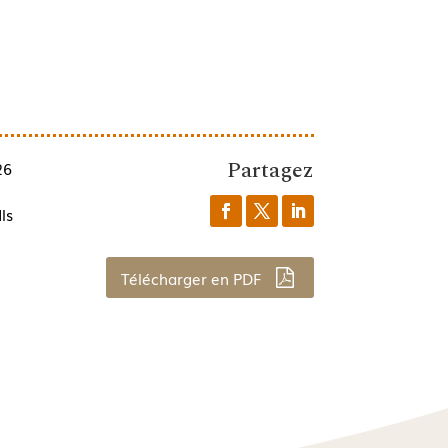
Partagez
26
ls
Télécharger en PDF