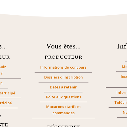
es…
Vous êtes…
In
EUR
PRODUCTEUR
Me
nir
Informations du concours
 ?
Ins
Dossiers d’inscription
on
Dates à retenir
Infor
participé
Boîte aux questions
Téléch
rticipé
Macarons : tarifs et
No
commandes
/
STE